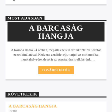
MOST ADÁSBAN
A BARCASÁG
HANGJA
A Korona Rádió 24 órában, megállás nélkül szórakoztat változatos
zenei kínálatával. Kedvenc zenéidet eljuttatjuk az otthonodba,
munkahelyedre, de akár az utazásaidra is elkísérünk.
Műsorkínálatunkban minden korosztály talál
magának kedvére valót.
TOVÁBBI INFÓK
KÖVETKEZIK
A BARCASÁG HANGJA
09:00