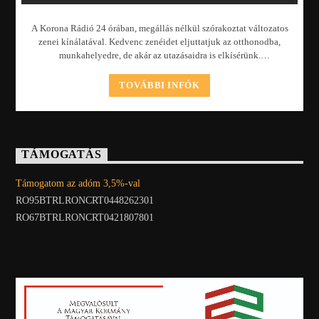
A Korona Rádió 24 órában, megállás nélkül szórakoztat változatos
zenei kínálatával. Kedvenc zenéidet eljuttatjuk az otthonodba,
munkahelyedre, de akár az utazásaidra is elkísérünk.
Műsorkínálatunkban minden korosztály talál
magának kedvére valót.
TOVÁBBI INFÓK
TÁMOGATÁS
Támogatom az adóm 3,5%-val
RO95BTRLRONCRT0448262301
RO67BTRLRONCRT0421807801