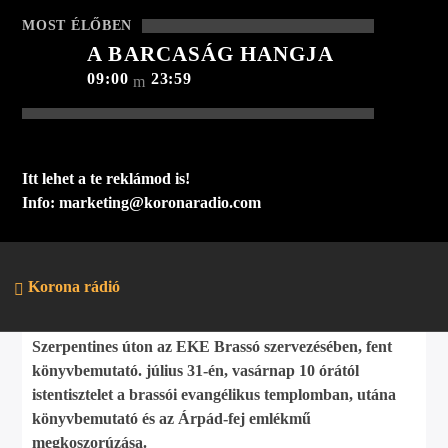
HÍREK
0
MOST ÉLŐBEN
A BARCASÁG HANGJA
09:00
23:59
ÁRPÁD-SZOBOR
KÖNYVBEMUTATÓ
Itt lehet a te reklámod is!
Info: marketing@koronaradio.com
Korona Rádió Szerkesztőség
2022.07.12.
Korona rádió
július 30-án, szombaton 10 órától nosztalgiatúra a
Cenkre korabeli viseletben Brassó Főteréről a
Szerpentines úton az EKE Brassó szervezésében, fent
könyvbemutató. július 31-én, vasárnap 10 órától
istentisztelet a brassói evangélikus templomban, utána
könyvbemutató és az Árpád-fej emlékmű
megkoszorúzása.