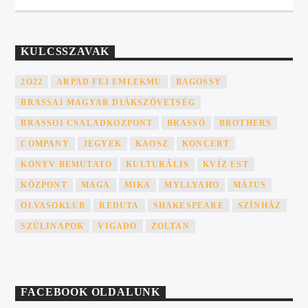
KULCSSZAVAK
2O22
ARPAD FEJ EMLEKMU
BAGOSSY
BRASSAI MAGYAR DIÁKSZÖVETSÉG
BRASSOI CSALADKOZPONT
BRASSÓ
BROTHERS
COMPANY
JEGYEK
KAOSZ
KONCERT
KONYV BEMUTATO
KULTURÁLIS
KVÍZ EST
KÖZPONT
MAGA
MIKA
MYLLYAHO
MÁJUS
OLVASOKLUB
REDUTA
SHAKESPEARE
SZÍNHÁZ
SZÜLINAPOK
VIGADO
ZOLTAN
FACEBOOK OLDALUNK