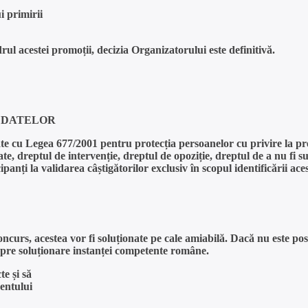
i primirii
drul acestei promoții, decizia Organizatorului este definitivă.
A DATELOR
te cu Legea 677/2001 pentru protecția persoanelor cu privire la pre
e, dreptul de intervenție, dreptul de opoziție, dreptul de a nu fi sup
anți la validarea câștigătorilor exclusiv în scopul identificării acest
concurs, acestea vor fi soluționate pe cale amiabilă. Dacă nu este po
nta spre soluționare instanței competente române.
te și să
zentului