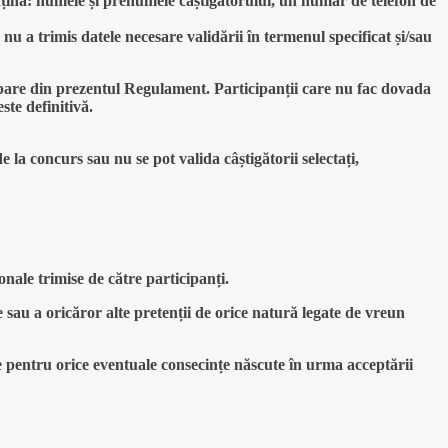
nțină: numele și prenumele câștigătorului, un număr de telefon de
u a trimis datele necesare validării în termenul specificat și/sau
ticipare din prezentul Regulament. Participanții care nu fac dovada
ste definitivă.
la concurs sau nu se pot valida câștigătorii selectați,
onale trimise de către participanți.
 sau a oricăror alte pretenții de orice natură legate de vreun
 pentru orice eventuale consecințe născute în urma acceptării