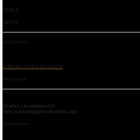
TITLE
ARTIST
MOST ÉLŐBEN
A BARCASÁG HANGJA
09:00
19:00
Itt lehet a te reklámod is!
Info: marketing@koronaradio.com
MOST ÉLŐBEN