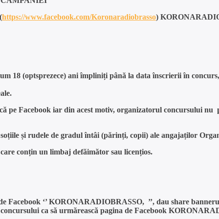
A CAMPANIEI
(
https://www.facebook.com/Koronaradiobrasso
) KORONARADIOBRA
m 18 (optsprezece) ani împliniți până la data înscrierii în concurs
ale.
blică pe Facebook iar din acest motiv, organizatorul concursului nu
oțiile și rudele de gradul întâi (părinți, copii) ale angajaților Orga
 care conțin un limbaj defăimător sau licențios.
inii de Facebook ‘’ KORONARADIOBRASSO, ’’, dau share bannerulu
 concursului ca să urmărească pagina de Facebook KORONA