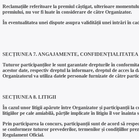
Reclamațiile referitoare la premiul câștigat, ulterioare momentulu
premiului, nu vor fi luate în considerare de către Organizator.
În eventualitatea unei dispute asupra validității unei intrări în ca
SECȚIUNEA 7. ANGAJAMENTE, CONFIDENȚIALITATE
Tuturor participanților le sunt garantate drepturile în conformita
acestor date, respectiv dreptul la informare, dreptul de acces la dat
Organizatorul va utiliza datele personale furnizate de către particip
SECȚIUNEA 8. LITIGII
În cazul unor litigii apărute între Organizator și participanții la 
litigiilor pe cale amiabilă, părțile implicate în litigiu îl vor înai
Prin participarea la concurs, participanții sunt de acord să respec
se conformeze tuturor prevederilor, termenilor și condițiillor pre
Regulament Oficial.