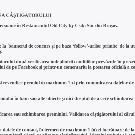
EA CÂȘTIGĂTORULUI
persoane în Restaurantul Old City by Csíki Sör din Brașov.
te la bannerul de concurs și pe baza ‘follow’-urilor primite de la u
g.
orului după verificarea îndeplinirii condițiilor prevăzute în prezen
lui de pe Facebook și printr-un comentariu la postarea oficială a 
-și revendice premiul în maximum 1 zi prin comunicarea datelor de 
ului în bani sau alte obiecte și nici dreptul de a cere schimbarea lu
dificarea sau schimbarea premiului. Validarea câștigătorului al căr
a datele de contact, în termen de maximum 1 (o) zi lucrătoare de la