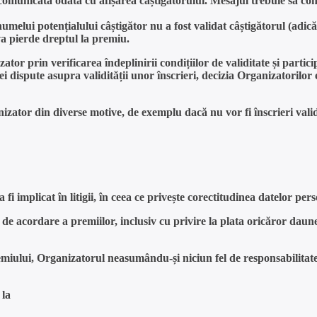
 comunicată odată cu afișarea câștigătorului. Mesajul trebuie să co
elui potențialului câștigător nu a fost validat câștigătorul (adică n
 va pierde dreptul la premiu.
izator prin verificarea îndeplinirii condițiilor de validitate și par
nei dispute asupra validității unor înscrieri, decizia Organizatorilor e
ator din diverse motive, de exemplu dacă nu vor fi înscrieri valide 
 implicat în litigii, în ceea ce privește corectitudinea datelor pers
e acordare a premiilor, inclusiv cu privire la plata oricăror daune
miului, Organizatorul neasumându-și niciun fel de responsabilitate
 la