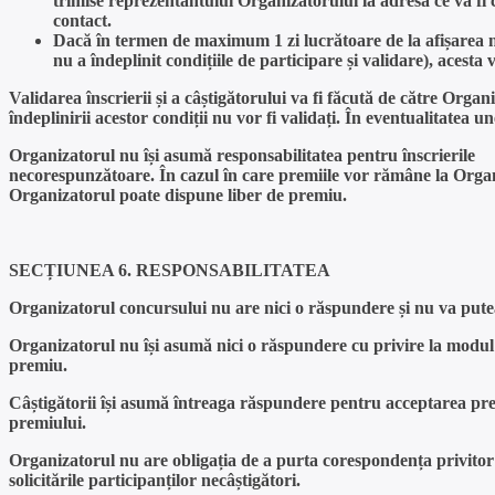
trimise reprezentantului Organizatorului la adresa ce va fi
contact.
Dacă în termen de maximum 1 zi lucrătoare de la afișarea num
nu a îndeplinit condițiile de participare și validare), acesta
Validarea înscrierii și a câștigătorului va fi făcută de către Organ
îndeplinirii acestor condiții nu vor fi validați. În eventualitatea u
Organizatorul nu își asumă responsabilitatea pentru înscrierile
necorespunzătoare. În cazul în care premiile vor rămâne la Organiz
Organizatorul poate dispune liber de premiu.
SECȚIUNEA 6. RESPONSABILITATEA
Organizatorul concursului nu are nici o răspundere și nu va putea fi
Organizatorul nu își asumă nici o răspundere cu privire la modul d
premiu.
Câștigătorii își asumă întreaga răspundere pentru acceptarea pre
premiului.
Organizatorul nu are obligația de a purta corespondența privitor
solicitările participanților necâștigători.