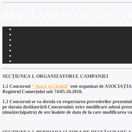
REGULAMENTUL CONCU
SECȚIUNEA 1. ORGANIZATORUL CAMPANIEI
1.1 Concursul
“ Joacă și Câștigă”
este organizat de ASOCIAȚIA 
Registrul Comerțului sub 74/05.10.2018.
1.2 Concursul se va derula cu respectarea prevederilor prezentulu
pe durata desfășurării Concursului; orice modificare adusă prezen
(douăzecișipatru) de ore înainte de data de la care modificarea va