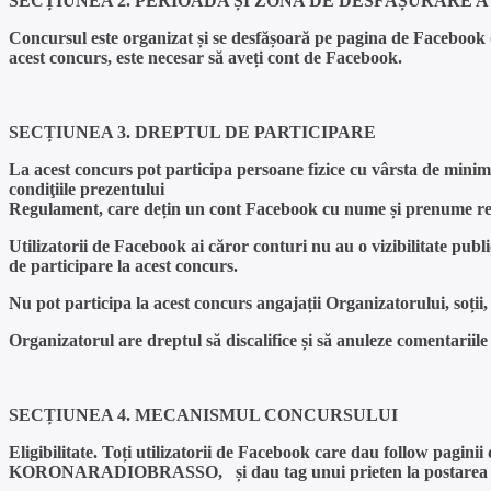
SECȚIUNEA 2. PERIOADA ȘI ZONA DE DESFĂȘURARE 
Concursul este organizat și se desfășoară pe pagina de Facebook 
acest concurs, este necesar să aveți cont de Facebook.
SECȚIUNEA 3. DREPTUL DE PARTICIPARE
La acest concurs pot participa persoane fizice cu vârsta de minimu
condiţiile prezentului
Regulament, care dețin un cont Facebook cu nume și prenume re
Utilizatorii de Facebook ai căror conturi nu au o vizibilitate pu
de participare la acest concurs.
Nu pot participa la acest concurs angajații Organizatorului, soții, s
Organizatorul are dreptul să discalifice și să anuleze comentariile
SECȚIUNEA 4. MECANISMUL CONCURSULUI
Eligibilitate.
Toți utilizatorii de Facebook care dau follow pag
KORONARADIOBRASSO, și dau tag unui prieten la postarea