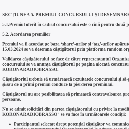
SECȚIUNEA 5. PREMIUL CONCURSULUI ȘI DESEMNAR
5.1.
Premiul oferit
în cadrul concursului este o cină pentru două 
5.2. Acordarea premiilor
Premiul va fi acordat pe baza ‘share’-urilor și ‘tag’-urilor apăru
15.03.2024 se va desemna câștigătorul prin platforma random.or
Validarea câștigătorului se face de către reprezentantul Organizat
concursului se va anunța câștigătorul pe pagina alocată concursu
KORONARADIOBRASSO.
Câștigătoriul trebuie să urmărească rezultatele concursului și să
și/sau de a primi premiul conduce la pierderea premiului.
Câștigătorul nu are posibilitatea să primească contravaloarea premi
persoane.
Nu se admit solicitări din partea câștigătorului cu privire la mo
KORONARADIOBRASSO’ se va face în următoarele condiții:
Participantul selectat drept potențial câștigător va comunic