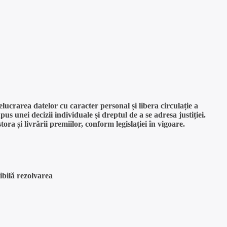
lucrarea datelor cu caracter personal și libera circulație a
us unei decizii individuale și dreptul de a se adresa justiției.
ora și livrării premiilor, conform legislației în vigoare.
sibilă rezolvarea