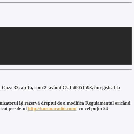
a 32, ap 1a, cam 2 având CUI 40051593, înregistrat la
anizatorul își rezervă dreptul de a modifica Regulamentul oricând
cat pe site-ul
http://koronaradio.com/
cu cel puțin 24