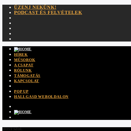
ÜZENJ NEKÜNK!
PODCAST ÉS FELVÉTELEK
HÍREK
MŰSOROK
A CSAPAT
RÓLUNK
TÁMOGATÁS
KAPCSOLAT
POP UP
HALLGASD WEBOLDALON
MOST SZÓL