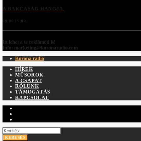
A BARCASÁG HANGJA
09:00
19:00
Itt lehet a te reklámod is!
Info: marketing@koronaradio.com
Korona rádió
HÍREK
MŰSOROK
A CSAPAT
RÓLUNK
TÁMOGATÁS
KAPCSOLAT