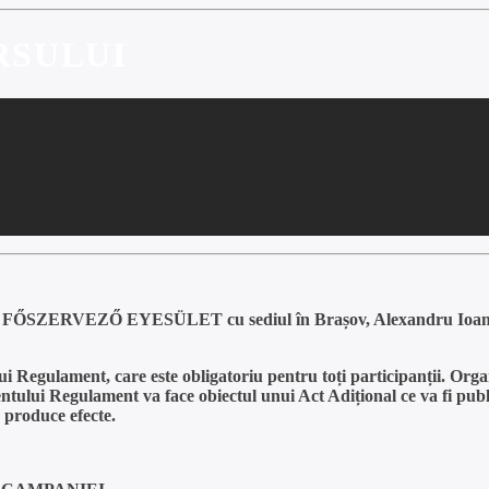
RSULUI
FŐSZERVEZŐ EYESÜLET cu sediul în Brașov, Alexandru Ioan Cuz
i Regulament, care este obligatoriu pentru toți participanții. Org
tului Regulament va face obiectul unui Act Adițional ce va fi publi
 produce efecte.