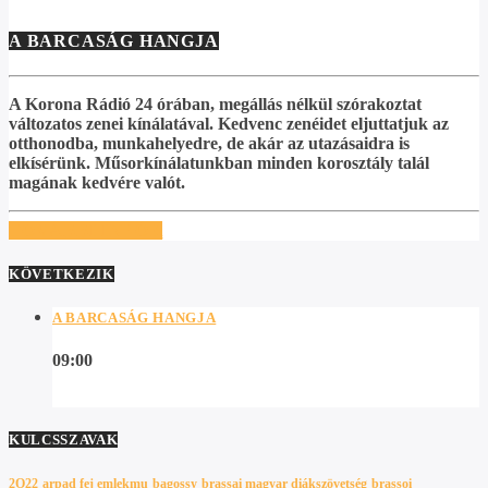
A BARCASÁG HANGJA
A Korona Rádió 24 órában, megállás nélkül szórakoztat
változatos zenei kínálatával. Kedvenc zenéidet eljuttatjuk az
otthonodba, munkahelyedre, de akár az utazásaidra is
elkísérünk. Műsorkínálatunkban minden korosztály talál
magának kedvére valót.
TOVÁBBI INFÓK
KÖVETKEZIK
A BARCASÁG HANGJA
09:00
KULCSSZAVAK
2O22
arpad fej emlekmu
bagossy
brassai magyar diákszövetség
brassoi