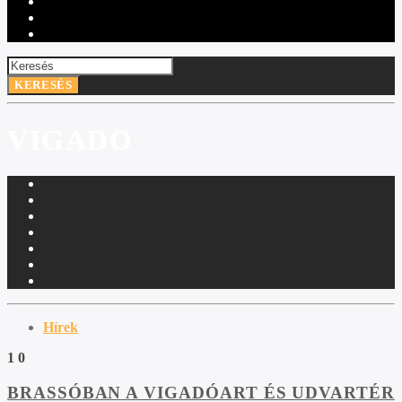
VIGADO
Hírek
1
0
BRASSÓBAN A VIGADÓART ÉS UDVARTÉR