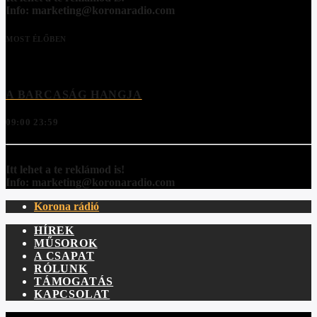
Info: marketing@koronaradio.com
MOST ÉLŐBEN
A BARCASÁG HANGJA
09:00
23:59
Itt lehet a te reklámod is!
Info: marketing@koronaradio.com
Korona rádió
HÍREK
MŰSOROK
A CSAPAT
RÓLUNK
TÁMOGATÁS
KAPCSOLAT