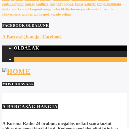
csaladkozpont
brassó
brothers
company
jegyek
kaosz
koncert
konyv bemutato
kulturális
kvíz est
központ
maga
mika
Myllyaho
május
olvasoklub
reduta
shakespeare
színház
szülinapok
vigado
zoltan
FACEBOOK OLDALUNK
A Barcaság hangja |
Facebook
OLDALAK
1
MOST ADÁSBAN
A BARCASÁG HANGJA
A Korona Rádió 24 órában, megállás nélkül szórakoztat
változatos zenei kínálatával. Kedvenc zenéidet eljuttatjuk az