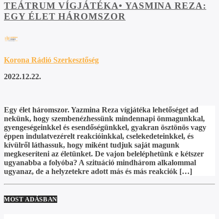
TEÁTRUM VÍGJÁTÉKA• YASMINA REZA:
EGY ÉLET HÁROMSZOR
Korona Rádió Szerkesztőség
2022.12.22.
Egy élet háromszor. Yazmina Reza vígjátéka lehetőséget ad
nekünk, hogy szembenézhessünk mindennapi önmagunkkal,
gyengeségeinkkel és esendőségünkkel, gyakran ösztönös vagy
éppen indulatvezérelt reakcióinkkal, cselekedeteinkkel, és
kívülről láthassuk, hogy miként tudjuk saját magunk
megkeseríteni az életünket. De vajon beleléphetünk e kétszer
ugyanabba a folyóba? A szituáció mindhárom alkalommal
ugyanaz, de a helyzetekre adott más és más reakciók […]
MOST ADÁSBAN