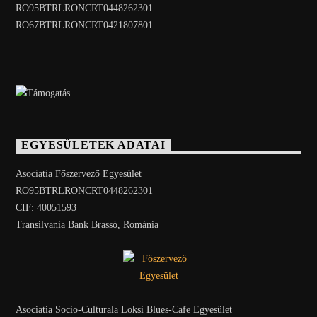
RO95BTRLRONCRT0448262301
RO67BTRLRONCRT0421807801
EGYESÜLETEK ADATAI
Asociatia Főszervező Egyesület
RO95BTRLRONCRT0448262301
CIF: 40051593
Transilvania Bank Brassó, Románia
Asociatia Socio-Culturala Loksi Blues-Cafe Egyesület