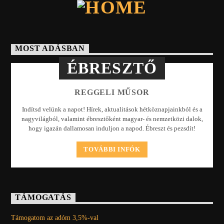
MOST ADÁSBAN
ÉBRESZTŐ
REGGELI MŰSOR
Indítsd velünk a napot! Hírek, aktualitások hétköznapjainkból és a
nagyvilágból, valamint ébresztőként magyar- és nemzetközi dalok,
hogy igazán dallamosan induljon a napod. Ébreszt és pezsdít!
TOVÁBBI INFÓK
TÁMOGATÁS
Támogatom az adóm 3,5%-val