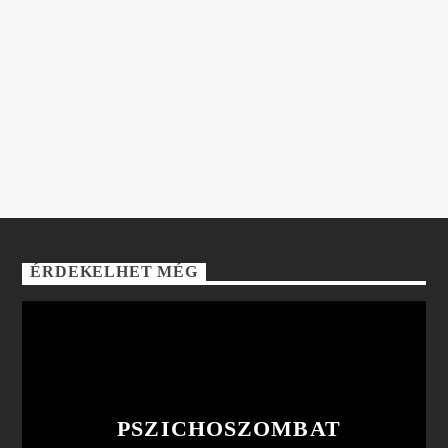
DJ MÁTÉ
Máté István vagyok, (DJ Mate) 26 éves, Sepsiszentgyörgyön
lakom. 2013 óta zenélek, deep house, house, deeptechno
stílusban. Minden munkám (Mixek, Remixek)
megtalálhatóak a Youtube csatornámon Youtube:
“DeejayMateOfficial”
ÉRDEKELHET MÉG
PSZICHOSZOMBAT